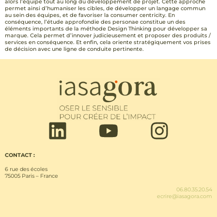
alors l’équipe tout au long du développement de projet. Cette approche
permet ainsi d’humaniser les cibles, de développer un langage commun
au sein des équipes, et de favoriser la consumer centricity.​ En
conséquence, l’étude approfondie des personae constitue un des
éléments importants de la méthode Design Thinking pour développer sa
marque. Cela permet d’innover judicieusement et proposer des produits /
services en conséquence. Et enfin, cela oriente stratégiquement vos prises
de décision avec une ligne de conduite pertinente.
CONTACT :
6 rue des écoles
75005 Paris – France
06.80.35.20.54
ecrire@iasagora.com