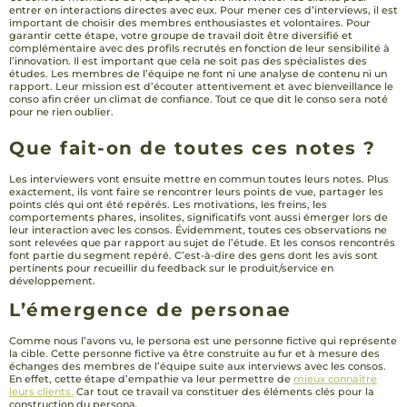
entrer en interactions directes avec eux. Pour mener ces d’interviews, il est
important de choisir des membres enthousiastes et volontaires. Pour
garantir cette étape, votre groupe de travail doit être diversifié et
complémentaire avec des profils recrutés en fonction de leur sensibilité à
l’innovation. Il est important que cela ne soit pas des spécialistes des
études. Les membres de l’équipe ne font ni une analyse de contenu ni un
rapport. Leur mission est d’écouter attentivement et avec bienveillance le
conso afin créer un climat de confiance. Tout ce que dit le conso sera noté
pour ne rien oublier.
Que fait-on de toutes ces notes ?
Les interviewers vont ensuite mettre en commun toutes leurs notes. Plus
exactement, ils vont faire se rencontrer leurs points de vue, partager les
points clés qui ont été repérés. Les motivations, les freins, les
comportements phares, insolites, significatifs vont aussi émerger lors de
leur interaction avec les consos. Évidemment, toutes ces observations ne
sont relevées que par rapport au sujet de l’étude. Et les consos rencontrés
font partie du segment repéré. C’est-à-dire des gens dont les avis sont
pertinents pour recueillir du feedback sur le produit/service en
développement.
L’émergence de personae
Comme nous l’avons vu, le persona est une personne fictive qui représente
la cible. Cette personne fictive va être construite au fur et à mesure des
échanges des membres de l’équipe suite aux interviews avec les consos.
En effet, cette étape d’empathie va leur permettre de
mieux connaître
leurs clients.
Car tout ce travail va constituer des éléments clés pour la
construction du persona.