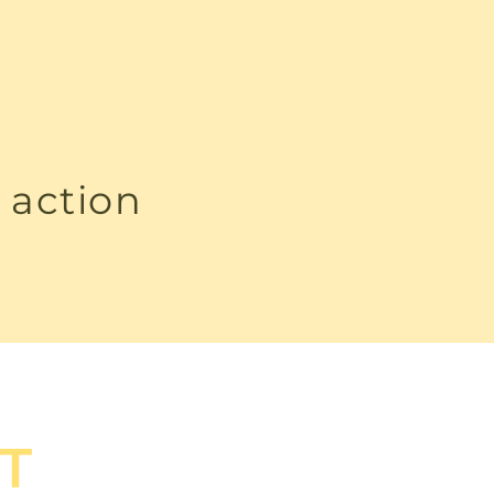
 action
T