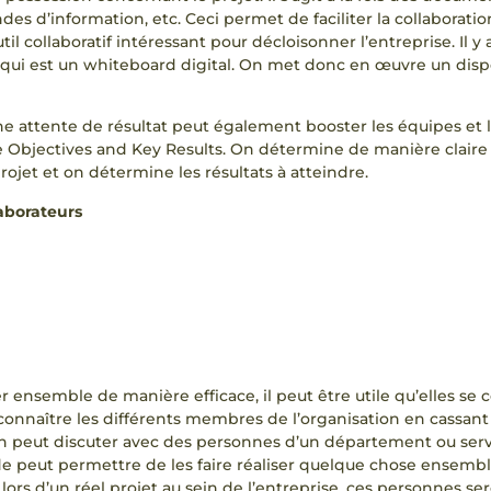
des d’information, etc. Ceci permet de faciliter la collaboratio
util collaboratif intéressant pour décloisonner l’entreprise. Il y
o qui est un whiteboard digital. On met donc en œuvre un disp
 attente de résultat peut également booster les équipes et l
 Objectives and Key Results. On détermine de manière claire 
rojet et on détermine les résultats à atteindre.
laborateurs
er ensemble de manière efficace, il peut être utile qu’elles se 
onnaître les différents membres de l’organisation en cassant
 on peut discuter avec des personnes d’un département ou servi
 peut permettre de les faire réaliser quelque chose ensemble
, lors d’un réel projet au sein de l’entreprise, ces personnes s