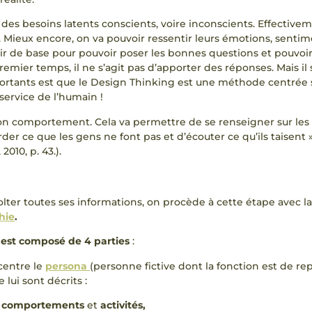
 des besoins latents conscients, voire inconscients. Effectiveme
ieux encore, on va pouvoir ressentir leurs émotions, sentimen
avoir de base pour pouvoir poser les bonnes questions et pouvoir
ier temps, il ne s’agit pas d’apporter des réponses. Mais il 
ortants est que le Design Thinking est une méthode centrée su
service de l’humain !
son comportement. Cela va permettre de se renseigner sur le
garder ce que les gens ne font pas et d’écouter ce qu’ils taisent
010, p. 43.).
olter toutes ses informations, on procède à cette étape avec 
hie
.
l est composé de 4 parties
:
centre le
persona
(personne fictive dont la fonction est de re
 lui sont décrits :
s
comportements
et
activités,