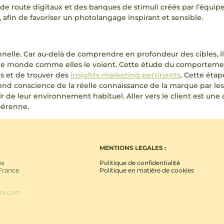
e route digitaux et des banques de stimuli créés par l’équipe
 afin de favoriser un photolangage inspirant et sensible.
elle. Car au-delà de comprendre en profondeur des cibles, il f
oir le monde comme elles le voient. Cette étude du comportem
 et de trouver des
insights marketing pertinents
. Cette éta
prend conscience de la réelle connaissance de la marque par le
r de leur environnement habituel. Aller vers le client est une 
 pérenne.
MENTIONS LEGALES :
es
Politique de confidentialité
 France
Politique en matière de cookies
4
ora.com