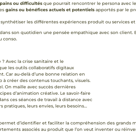
 pains ou difficultés
que pourrait rencontrer le persona avec le
les
gains ou bénéfices actuels et potentiels
apportés par le pro
 synthétiser les différentes expériences produit ou services e
dans son quotidien une pensée empathique avec son client. E
du conso.
 ? Avec la crise sanitaire et le
ue les outils collaboratifs digitaux
nt. Car au-delà d’une bonne relation en
nso à créer des contenus touchants
,
visuels.
el. On maille avec succès dernières
cipes d’animation créative. Le savoir-faire
dans ces séances de travail à distance avec
rs pratiques, leurs envies, leurs besoins…
s permet d’identifier et faciliter la compréhension des grand
tements associés au produit que l’on veut inventer ou réinve