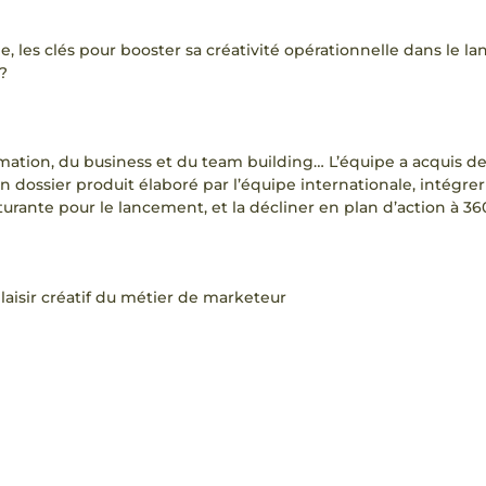
les clés pour booster sa créativité opérationnelle dans le l
?
formation, du business et du team building… L’équipe a acquis de
un dossier produit élaboré par l’équipe internationale, intégrer
turante pour le lancement, et la décliner en plan d’action à 360
laisir créatif du métier de marketeur
llés
 positionné comme une référence scientifique et émotionnelle 
on immersive des conseillères beauté, événements scientifique
 expériences sensorielles en point de vente, pop-up stores imme
tée par les « Grandes dames of Beauty » et la création de m