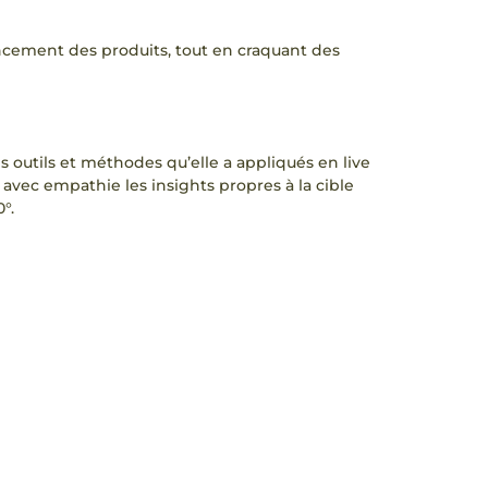
ancement des produits, tout en craquant des
s outils et méthodes qu’elle a appliqués en live
 avec empathie les insights propres à la cible
°.
dans l’univers des soins anti-âge, avec un
s avec des figures emblématiques, dispositif PR
rsifs autour de l’univers Utopian Beauty,
icro-communautés.