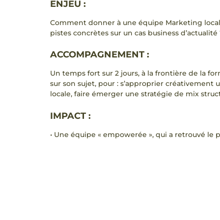
ENJEU :
Comment donner à une équipe Marketing locale, 
pistes concrètes sur un cas business d’actualité 
ACCOMPAGNEMENT :
Un temps fort sur 2 jours, à la frontière de la 
sur son sujet, pour : s’approprier créativement 
locale, faire émerger une stratégie de mix struc
IMPACT :
• Une équipe « empowerée », qui a retrouvé le p
• De nouveaux réflexes créatifs qui se sont insta
• Un lancement plus que réussi pour Génifique,
déploiement fondé sur 6 leviers clés : formati
& digital (teasers, e-cards, emails interactifs),
stratégie communautaire et d’ambassadeurs por