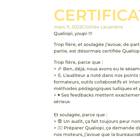
CERTIFICA
mars 11, 2022
Clotilde Lacambre
Qualiopi, youpi !!!
Trop fière, et soulagée j’avoue, de par
partie, est désormais certifiée Qualiop
Trop fière, parce que :
> 🎉 Ben, déjà, nous avons eu le sésam
> 💪 L’auditeur a noté dans nos point
formateurs, outils collaboratifs et in
méthodes pédagogiques ludiques et 
> ♥ Ses feedbacks mettent exactement
sérieux
Et soulagée, parce que :
> 😨 Un audit, ça fait toujours peur non
> 🚴‍♀️ Préparer Qualiopi, ça demande d
nos moteurs, j’avoue que la bureaucrat