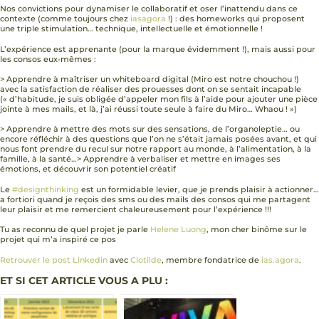
Nos convictions pour dynamiser le collaboratif et oser l’inattendu dans ce
contexte (comme toujours chez
iasagora
!) : des homeworks qui proposent
une triple stimulation… technique, intellectuelle et émotionnelle !
L’expérience est apprenante (pour la marque évidemment !), mais aussi pour
les consos eux-mêmes :
> Apprendre à maîtriser un whiteboard digital (Miro est notre chouchou !)
avec la satisfaction de réaliser des prouesses dont on se sentait incapable
(« d’habitude, je suis obligée d’appeler mon fils à l’aide pour ajouter une pièce
jointe à mes mails, et là, j’ai réussi toute seule à faire du Miro… Whaou ! »)
> Apprendre à mettre des mots sur des sensations, de l’organoleptie… ou
encore réfléchir à des questions que l’on ne s’était jamais posées avant, et qui
nous font prendre du recul sur notre rapport au monde, à l’alimentation, à la
famille, à la santé…> Apprendre à verbaliser et mettre en images ses
émotions, et découvrir son potentiel créatif
Le
#designthinking
est un formidable levier, que je prends plaisir à actionner…
a fortiori quand je reçois des sms ou des mails des consos qui me partagent
leur plaisir et me remercient chaleureusement pour l’expérience !!!
Tu as reconnu de quel projet je parle
Helene Luong
, mon cher binôme sur le
projet qui m’a inspiré ce pos
Retrouver le post Linkedin
avec
Clotilde
, membre fondatrice de
ias.agora
.
ET SI CET ARTICLE VOUS A PLU :