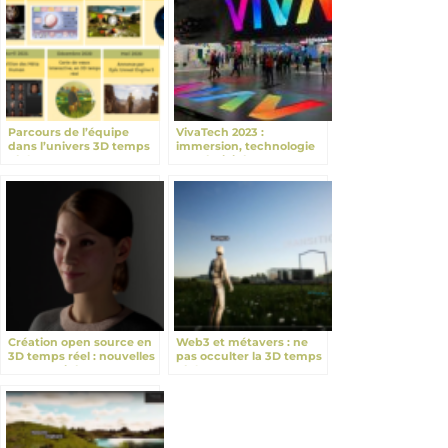
Parcours de l’équipe
VivaTech 2023 :
dans l’univers 3D temps
immersion, technologie
réel
et créativité
Création open source en
Web3 et métavers : ne
3D temps réel : nouvelles
pas occulter la 3D temps
opportunités
réel