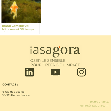
Brand Gameplay®:
Métavers et 3D temps
réel
CONTACT :
6 rue des écoles
75005 Paris – France
06.80.35.20.54
ecrire@iasagora.com