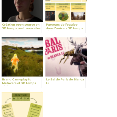
Création open source en
Parcours de l’équipe
3D temps réel : nouvelles
dans l’univers 3D temps
opportunités
réel
Brand Gameplay®:
Le Bal de Paris de Blanca
Métavers et 3D temps
Li
réel