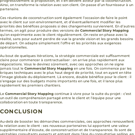
progressivement la proposition, et il en devient acteur par la coconstruction.
Ainsi, on transforme la relation avec son client. On passe d’un fournisseur à un
partenaire.
Ces réunions de coconstruction sont également l’occasion de faire le point
avec le client sur son environnement, et d’éventuellement modifier les
priorités des bénéfices proposés si des changements surviennent. En d’autres
termes, on agit pour produire des versions de
Commercial Story Mapping
qu’on expérimente avec le client régulièrement. On reste en phase avec la
réalité, sans pour autant perdre de vue la grande vision et les grands besoins
de départ. On adapte simplement l’offre et les priorités aux exigences
opérationnelles.
Au bout de quelques itérations, la stratégie commerciale est suffisamment
claire pour commencer à contractualiser : on arrive plus rapidement aux
négociations. Vous le devinez sûrement, avec ces approches on ne signe
jamais tout le
Commercial Story Mapping
en une fois. On commence par les
briques techniques avec le plus haut degré de priorité, tout en ayant en tête
l’image globale du déploiement. Là encore, double bénéfice pour le client : il
s’engage sur des budgets moins importants en une fois, et il lance plus
rapidement les premiers chantiers.
Le
Commercial Story Mapping
continue à vivre pour la suite du projet : c’est
un outil de compréhension partagé entre le client et l’équipe pour une
collaboration en toute transparence.
CONCLUSION
Au-delà de booster les démarches commerciales, ces approches renouvellent
la relation avec le client : ses nouveaux partenaires lui apportent une valeur
supplémentaire d’écoute, de conconstruction et de transparence. Ils sont de
véritables consultants experts et entrent dans l’ère du
consultative selling
, en