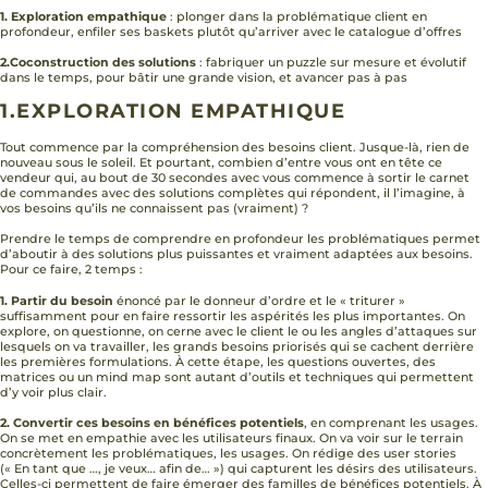
1. Exploration empathique
: plonger dans la problématique client en
profondeur, enfiler ses baskets plutôt qu’arriver avec le catalogue d’offres
2.Coconstruction des solutions
: fabriquer un puzzle sur mesure et évolutif
dans le temps, pour bâtir une grande vision, et avancer pas à pas
1.EXPLORATION EMPATHIQUE
Tout commence par la compréhension des besoins client. Jusque-là, rien de
nouveau sous le soleil. Et pourtant, combien d’entre vous ont en tête ce
vendeur qui, au bout de 30 secondes avec vous commence à sortir le carnet
de commandes avec des solutions complètes qui répondent, il l’imagine, à
vos besoins qu’ils ne connaissent pas (vraiment) ?
Prendre le temps de comprendre en profondeur les problématiques permet
d’aboutir à des solutions plus puissantes et vraiment adaptées aux besoins.
Pour ce faire, 2 temps :
1. Partir du besoin
énoncé par le donneur d’ordre et le « triturer »
suffisamment pour en faire ressortir les aspérités les plus importantes. On
explore, on questionne, on cerne avec le client le ou les angles d’attaques sur
lesquels on va travailler, les grands besoins priorisés qui se cachent derrière
les premières formulations. À cette étape, les questions ouvertes, des
matrices ou un mind map sont autant d’outils et techniques qui permettent
d’y voir plus clair.
2. Convertir ces besoins en bénéfices potentiels
, en comprenant les usages.
On se met en empathie avec les utilisateurs finaux. On va voir sur le terrain
concrètement les problématiques, les usages. On rédige des user stories
(« En tant que …, je veux… afin de… ») qui capturent les désirs des utilisateurs.
Celles-ci permettent de faire émerger des familles de bénéfices potentiels. À