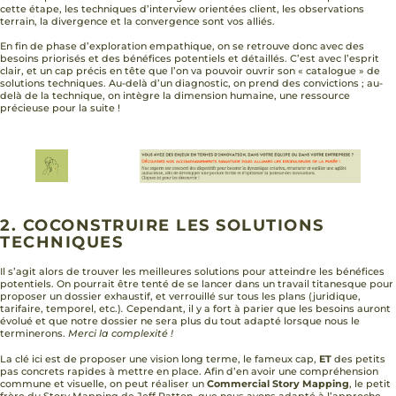
cette étape, les techniques d’interview orientées client, les observations
terrain, la divergence et la convergence sont vos alliés.
En fin de phase d’exploration empathique, on se retrouve donc avec des
besoins priorisés et des bénéfices potentiels et détaillés. C’est avec l’esprit
clair, et un cap précis en tête que l’on va pouvoir ouvrir son « catalogue » de
solutions techniques. Au-delà d’un diagnostic, on prend des convictions ; au-
delà de la technique, on intègre la dimension humaine, une ressource
précieuse pour la suite !
2. COCONSTRUIRE LES SOLUTIONS
TECHNIQUES
Il s’agit alors de trouver les meilleures solutions pour atteindre les bénéfices
potentiels. On pourrait être tenté de se lancer dans un travail titanesque pour
proposer un dossier exhaustif, et verrouillé sur tous les plans (juridique,
tarifaire, temporel, etc.)
.
Cependant, il y a fort à parier que les besoins auront
évolué et que notre dossier ne sera plus du tout adapté lorsque nous le
terminerons.
Merci la complexité !
La clé ici est de proposer une vision long terme, le fameux cap,
ET
des petits
pas concrets rapides à mettre en place. Afin d’en avoir une compréhension
commune et visuelle, on peut réaliser un
Commercial Story Mapping
, le petit
frère du Story Mapping de Jeff Patton, que nous avons adapté à l’approche