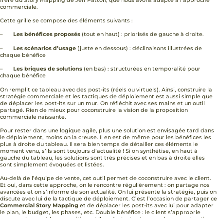
commerciale.
Cette grille se compose des éléments suivants :
–
Les bénéfices proposés
(tout en haut) : priorisés de gauche à droite.
–
Les scénarios d’usage
(juste en dessous) : déclinaisons illustrées de
chaque bénéfice
–
Les briques de solutions
(en bas) : structurées en temporalité pour
chaque bénéfice
On remplit ce tableau avec des post-its (réels ou virtuels). Ainsi, construire la
stratégie commerciale et les tactiques de déploiement est aussi simple que
de déplacer les post-its sur un mur. On réfléchit avec ses mains et un outil
partagé. Rien de mieux pour coconstruire la vision de la proposition
commerciale naissante.
Pour rester dans une logique agile, plus une solution est envisagée tard dans
le déploiement, moins on la creuse. Il en est de même pour les bénéfices les
plus à droite du tableau. Il sera bien temps de détailler ces éléments le
moment venu, s’ils sont toujours d’actualité ! Si on synthétise, en haut à
gauche du tableau, les solutions sont très précises et en bas à droite elles
sont simplement évoquées et listées.
Au-delà de l’équipe de vente, cet outil permet de coconstruire avec le client.
Et oui, dans cette approche, on le rencontre régulièrement : on partage nos
avancées et on s’informe de son actualité. On lui présente la stratégie, puis on
discute avec lui de la tactique de déploiement. C’est l’occasion de partager ce
Commercial Story Mapping
et de déplacer les post-its avec lui pour adapter
le plan, le budget, les phases, etc. Double bénéfice : le client s’approprie