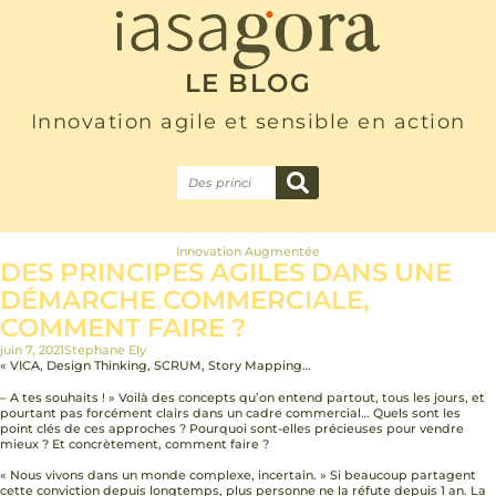
LE BLOG
Innovation agile et sensible en action
Innovation Augmentée
DES PRINCIPES AGILES DANS UNE
DÉMARCHE COMMERCIALE,
COMMENT FAIRE ?
juin 7, 2021
Stephane Ely
« VICA, Design Thinking, SCRUM, Story Mapping…
– A tes souhaits ! » Voilà des concepts qu’on entend partout, tous les jours, et
pourtant pas forcément clairs dans un cadre commercial… Quels sont les
point clés de ces approches ? Pourquoi sont-elles précieuses pour vendre
mieux ? Et concrètement, comment faire ?
« Nous vivons dans un monde complexe, incertain. » Si beaucoup partagent
cette conviction depuis longtemps, plus personne ne la réfute depuis 1 an. La