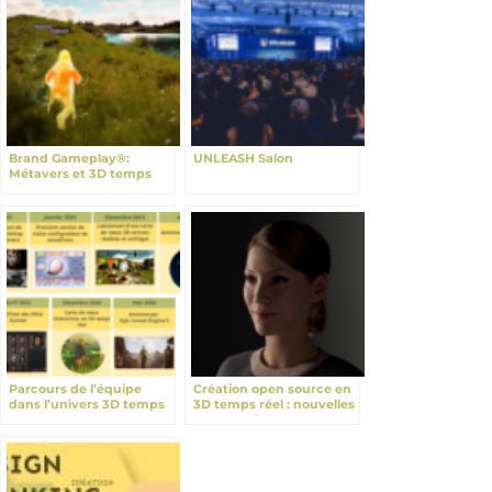
Brand Gameplay®:
UNLEASH Salon
Métavers et 3D temps
réel
Parcours de l’équipe
Création open source en
dans l’univers 3D temps
3D temps réel : nouvelles
réel
opportunités