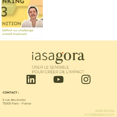
Définir un challenge
créatif motivant
CONTACT :
6 rue des écoles
75005 Paris – France
06.80.35.20.54
ecrire@iasagora.com