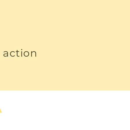
 action
A