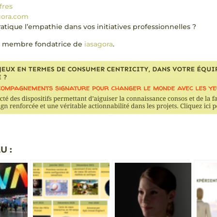
fres
gora.com
ique l’empathie dans vos initiatives professionnelles ?
, membre fondatrice de
iasagora
.
U :