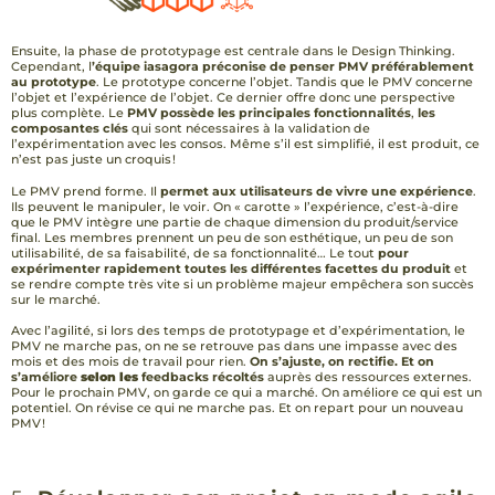
Ensuite, la phase de prototypage est centrale dans le Design Thinking.
Cependant, l
’équipe iasagora préconise de penser PMV préférablement
au prototype
. Le prototype concerne l’objet. Tandis que le PMV concerne
l’objet et l’expérience de l’objet. Ce dernier offre donc une perspective
plus complète. Le
PMV possède les principales fonctionnalités
,
les
composantes clés
qui sont nécessaires à la validation de
l’expérimentation avec les consos. Même s’il est simplifié, il est produit, ce
n’est pas juste un croquis !
Le PMV prend forme. Il
permet aux utilisateurs de vivre une expérience
.
Ils peuvent le manipuler, le voir. On « carotte » l’expérience, c’est-à-dire
que le PMV intègre une partie de chaque dimension du produit/service
final. Les membres prennent un peu de son esthétique, un peu de son
utilisabilité, de sa faisabilité, de sa fonctionnalité… Le tout
pour
expérimenter rapidement toutes les différentes facettes du produit
et
se rendre compte très vite si un problème majeur empêchera son succès
sur le marché.
Avec l’agilité, si lors des temps de prototypage et d’expérimentation, le
PMV ne marche pas, on ne se retrouve pas dans une impasse avec des
mois et des mois de travail pour rien.
On s’ajuste, on rectifie. Et on
s’améliore
selon les
feedbacks récoltés
auprès des ressources externes.
Pour le prochain PMV, on garde ce qui a marché. On améliore ce qui est un
potentiel. On révise ce qui ne marche pas. Et on repart pour un nouveau
PMV !