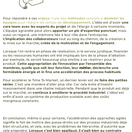
Pour répondre à ces
enjeux
, l’une des
méthodes
consiste à
désiloter les
équipes
pour réduire les temps de
développement
. L’idée est d’avoir
une
core team avec les experts du projet
et de l’élargir à certains moments.
L’équipe agrandie peut alors
apporter un pic d’expertise ponctuel
, mais
aussi un regard, une mémoire liée à leur rôle dans l’entreprise.
L’implication des collaborateurs
tout au long du chemin, de la création à
la mise sur le marché
, créée de la motivation et de l’engagement
.
Lorsque l’on rentre en phase de réalisation, si le service juridique, financier
ou les ressources humaines ont été impliqués lors de la phase d’idéation
par exemple, ils seront beaucoup plus enclins à se « battre » pour le
produit.
Cette appropriation de l’innovation par l’ensemble des
membres, quelle que soit leur fonction, leur
métier
, déclenche une
formidable énergie et in fine une accélération des process habituels
.
Pour accélérer le Time To Market, un dernier levier est de
faire des petites
séries
. C’est une manière d’aller plus vite. Car cela évite d’investir
massivement dans une chaîne industrielle. Pendant que le produit est déjà
sur le marché, on
continue à améliorer le procédé industriel
. L’idéal est
enfin d’avoir un système de production scalable avec des coûts
marginaux constants.
En conclusion, même si pour certains, l’accélération des approches agiles
signifie le fait de mettre des passe-droits sur des process industriels déjà
bien structurés, et cela, avec les problèmes de hiérarchie, d’autorité que
cela engendre.
Lorsque c’est bien appliqué, il s’agit bien au contraire