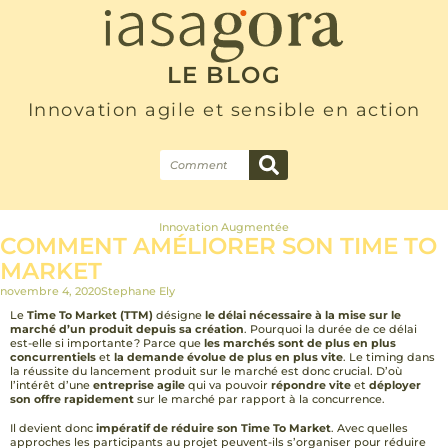
LE BLOG
Innovation agile et sensible en action
Innovation Augmentée
COMMENT AMÉLIORER SON TIME TO
MARKET
novembre 4, 2020
Stephane Ely
Le
Time To Market (TTM)
désigne
le délai nécessaire à la mise sur le
marché d’un produit depuis sa création
. Pourquoi la durée de ce délai
est-elle si importante ? Parce que
les marchés sont de plus en plus
concurrentiels
et
la demande évolue de plus en plus vite
. Le timing dans
la réussite du lancement produit sur le marché est donc crucial. D’où
l’intérêt d’une
entreprise agile
qui va pouvoir
répondre vite
et
déployer
son offre rapidement
sur le marché par rapport à la concurrence.
Il devient donc
impératif de réduire son Time To Market
. Avec quelles
approches les participants au projet peuvent-ils s’organiser pour réduire