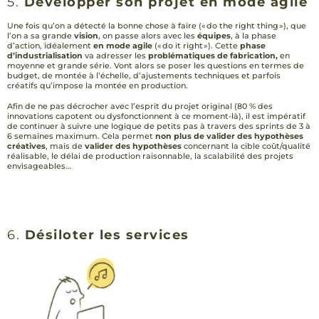
5.
Développer son projet en mode agile
Une fois qu’on a détecté la bonne chose à faire (« do the right thing »), que
l’on a sa grande
vision
, on passe alors avec les
équipes
, à la phase
d’action, idéalement
en mode agile
(« do it right »). Cette
phase
d’industrialisation
va adresser les
problématiques de fabrication,
en
moyenne et grande série. Vont alors se poser les questions en termes de
budget, de montée à l’échelle, d’ajustements techniques et parfois
créatifs qu’impose la montée en production.
Afin de ne pas décrocher avec l’esprit du projet original (80 % des
innovations capotent ou dysfonctionnent à ce moment-là), il est impératif
de continuer à suivre une logique de petits pas à travers des sprints de 3 à
6 semaines maximum. Cela permet
non plus de valider des hypothèses
créatives
, mais de
valider des hypothèses
concernant la cible coût/qualité
réalisable, le délai de production raisonnable, la scalabilité des projets
envisageables…
6.
Désiloter les services